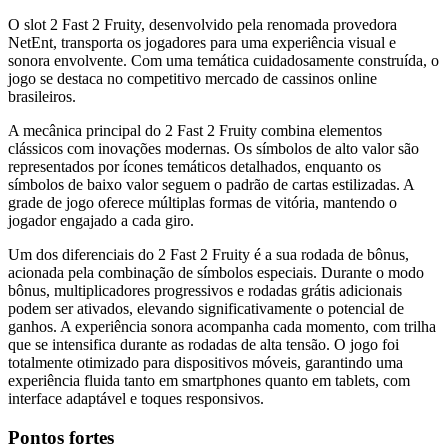
O slot 2 Fast 2 Fruity, desenvolvido pela renomada provedora
NetEnt, transporta os jogadores para uma experiência visual e
sonora envolvente. Com uma temática cuidadosamente construída, o
jogo se destaca no competitivo mercado de cassinos online
brasileiros.
A mecânica principal do 2 Fast 2 Fruity combina elementos
clássicos com inovações modernas. Os símbolos de alto valor são
representados por ícones temáticos detalhados, enquanto os
símbolos de baixo valor seguem o padrão de cartas estilizadas. A
grade de jogo oferece múltiplas formas de vitória, mantendo o
jogador engajado a cada giro.
Um dos diferenciais do 2 Fast 2 Fruity é a sua rodada de bônus,
acionada pela combinação de símbolos especiais. Durante o modo
bônus, multiplicadores progressivos e rodadas grátis adicionais
podem ser ativados, elevando significativamente o potencial de
ganhos. A experiência sonora acompanha cada momento, com trilha
que se intensifica durante as rodadas de alta tensão. O jogo foi
totalmente otimizado para dispositivos móveis, garantindo uma
experiência fluida tanto em smartphones quanto em tablets, com
interface adaptável e toques responsivos.
Pontos fortes