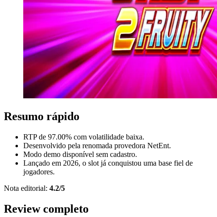
Resumo rápido
RTP de 97.00% com volatilidade baixa.
Desenvolvido pela renomada provedora NetEnt.
Modo demo disponível sem cadastro.
Lançado em 2026, o slot já conquistou uma base fiel de
jogadores.
Nota editorial:
4.2/5
Review completo