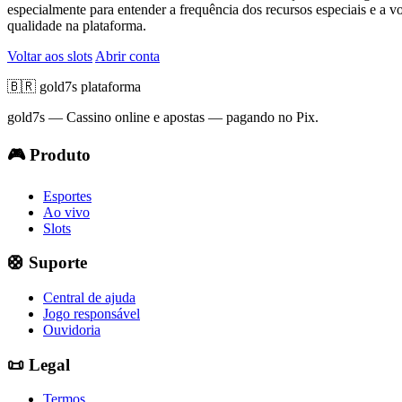
especialmente para entender a frequência dos recursos especiais e a v
qualidade na plataforma.
Voltar aos slots
Abrir conta
🇧🇷 gold7s plataforma
gold7s — Cassino online e apostas — pagando no Pix.
🎮
Produto
Esportes
Ao vivo
Slots
🛟
Suporte
Central de ajuda
Jogo responsável
Ouvidoria
📜
Legal
Termos