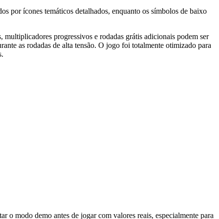
os por ícones temáticos detalhados, enquanto os símbolos de baixo
multiplicadores progressivos e rodadas grátis adicionais podem ser
ante as rodadas de alta tensão. O jogo foi totalmente otimizado para
s.
ar o modo demo antes de jogar com valores reais, especialmente para