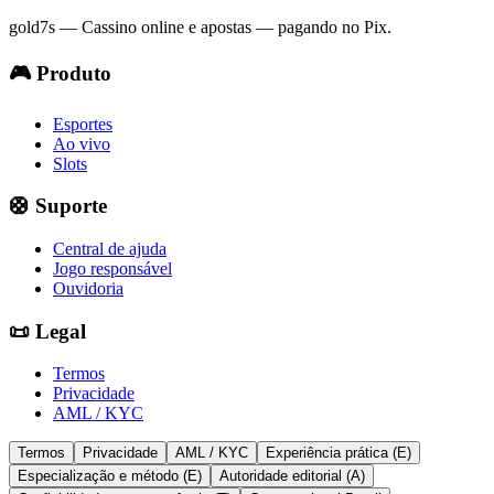
gold7s — Cassino online e apostas — pagando no Pix.
🎮
Produto
Esportes
Ao vivo
Slots
🛟
Suporte
Central de ajuda
Jogo responsável
Ouvidoria
📜
Legal
Termos
Privacidade
AML / KYC
Termos
Privacidade
AML / KYC
Experiência prática (E)
Especialização e método (E)
Autoridade editorial (A)