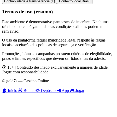
Confiabilidade e transparência (T)
Contexto local Brasil
Termos de uso (resumo)
Este ambiente é demonstrativo para testes de interface. Nenhuma
oferta comercial é garantida e as condições exibidas podem mudar
sem aviso.
O uso da plataforma requer maioridade legal, respeito às regras
locais e aceitação das políticas de segurança e verificação.
Promoções, bônus e campanhas possuem critérios de elegibilidade,
prazo e limites específicos que devem ser lidos antes da adesão.
🔞 18+ | Conteúdo destinado exclusivamente a maiores de idade.
Jogue com responsabilidade.
© gold7s — Cassino Online
🏠
Início
🎁
Bônus
💳
Depósito
📲
App
🎮
Jogar