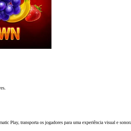
es.
tic Play, transporta os jogadores para uma experiência visual e sono