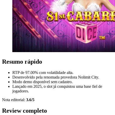
Resumo rápido
RTP de 97.00% com volatilidade alta.
Desenvolvido pela renomada provedora Nolimit City.
Modo demo disponível sem cadastro.
Lançado em 2025, o slot já conquistou uma base fiel de
jogadores.
Nota editorial:
3.6/5
Review completo