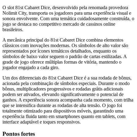
O slot 81st Cabaret Dice, desenvolvido pela renomada provedora
Nolimit City, transporta os jogadores para uma experiência visual e
sonora envolvente. Com uma temática cuidadosamente construída, o
jogo se destaca no competitivo mercado de cassinos online
brasileiros.
A mecânica principal do 81st Cabaret Dice combina elementos
clássicos com inovações modernas. Os símbolos de alto valor são
representados por ícones temáticos detalhados, enquanto os
símbolos de baixo valor seguem o padrão de cartas estilizadas. A
grade de jogo oferece múltiplas formas de vitória, mantendo o
jogador engajado a cada giro.
Um dos diferenciais do 81st Cabaret Dice é a sua rodada de bônus,
acionada pela combinação de símbolos especiais. Durante o modo
bônus, multiplicadores progressivos e rodadas grátis adicionais
podem ser ativados, elevando significativamente o potencial de
ganhos. A experiência sonora acompanha cada momento, com trilha
que se intensifica durante as rodadas de alta tensão. O jogo foi
totalmente otimizado para dispositivos móveis, garantindo uma
experiência fluida tanto em smartphones quanto em tablets, com
interface adaptável e toques responsivos.
Pontos fortes