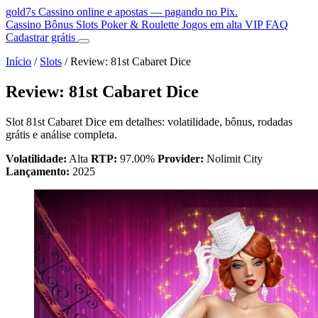
gold7s
Cassino online e apostas — pagando no Pix.
Cassino
Bônus
Slots
Poker & Roulette
Jogos em alta
VIP
FAQ
Cadastrar grátis
Início
/
Slots
/
Review: 81st Cabaret Dice
Review: 81st Cabaret Dice
Slot 81st Cabaret Dice em detalhes: volatilidade, bônus, rodadas
grátis e análise completa.
Volatilidade:
Alta
RTP:
97.00%
Provider:
Nolimit City
Lançamento:
2025