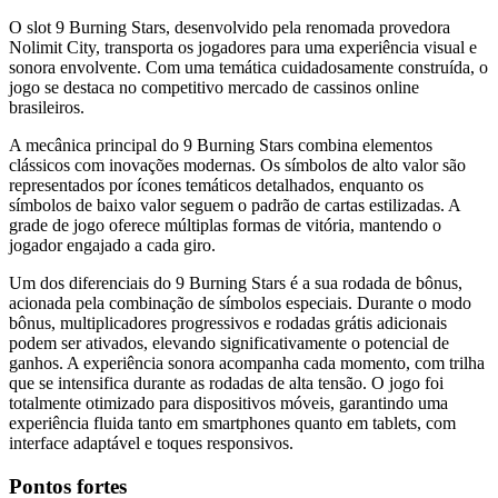
O slot 9 Burning Stars, desenvolvido pela renomada provedora
Nolimit City, transporta os jogadores para uma experiência visual e
sonora envolvente. Com uma temática cuidadosamente construída, o
jogo se destaca no competitivo mercado de cassinos online
brasileiros.
A mecânica principal do 9 Burning Stars combina elementos
clássicos com inovações modernas. Os símbolos de alto valor são
representados por ícones temáticos detalhados, enquanto os
símbolos de baixo valor seguem o padrão de cartas estilizadas. A
grade de jogo oferece múltiplas formas de vitória, mantendo o
jogador engajado a cada giro.
Um dos diferenciais do 9 Burning Stars é a sua rodada de bônus,
acionada pela combinação de símbolos especiais. Durante o modo
bônus, multiplicadores progressivos e rodadas grátis adicionais
podem ser ativados, elevando significativamente o potencial de
ganhos. A experiência sonora acompanha cada momento, com trilha
que se intensifica durante as rodadas de alta tensão. O jogo foi
totalmente otimizado para dispositivos móveis, garantindo uma
experiência fluida tanto em smartphones quanto em tablets, com
interface adaptável e toques responsivos.
Pontos fortes