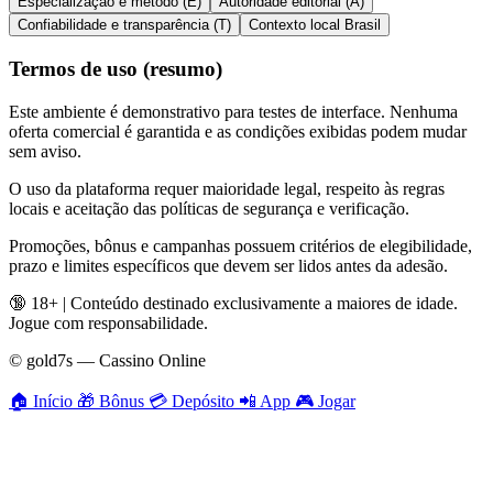
Especialização e método (E)
Autoridade editorial (A)
Confiabilidade e transparência (T)
Contexto local Brasil
Termos de uso (resumo)
Este ambiente é demonstrativo para testes de interface. Nenhuma
oferta comercial é garantida e as condições exibidas podem mudar
sem aviso.
O uso da plataforma requer maioridade legal, respeito às regras
locais e aceitação das políticas de segurança e verificação.
Promoções, bônus e campanhas possuem critérios de elegibilidade,
prazo e limites específicos que devem ser lidos antes da adesão.
🔞 18+ | Conteúdo destinado exclusivamente a maiores de idade.
Jogue com responsabilidade.
© gold7s — Cassino Online
🏠
Início
🎁
Bônus
💳
Depósito
📲
App
🎮
Jogar