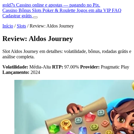
gold7s
Cassino online e apostas — pagando no Pix.
Cassino
Bônus
Slots
Poker & Roulette
Jogos em alta
VIP
FAQ
Cadastrar grátis
Início
/
Slots
/
Review: Aldos Journey
Review: Aldos Journey
Slot Aldos Journey em detalhes: volatilidade, bônus, rodadas grátis e
análise completa.
Volatilidade:
Média-Alta
RTP:
97.00%
Provider:
Pragmatic Play
Lançamento:
2024