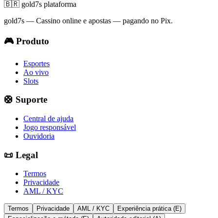
🇧🇷 gold7s plataforma
gold7s — Cassino online e apostas — pagando no Pix.
🎮
Produto
Esportes
Ao vivo
Slots
🛟
Suporte
Central de ajuda
Jogo responsável
Ouvidoria
📜
Legal
Termos
Privacidade
AML / KYC
Termos
Privacidade
AML / KYC
Experiência prática (E)