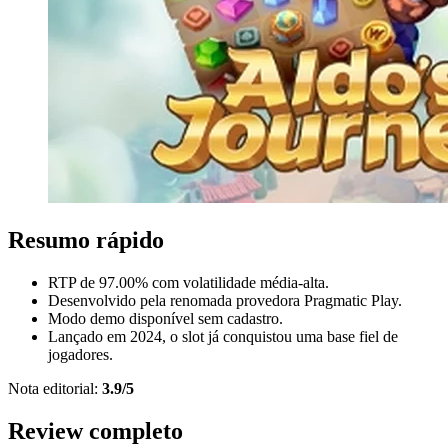
Resumo rápido
RTP de 97.00% com volatilidade média-alta.
Desenvolvido pela renomada provedora Pragmatic Play.
Modo demo disponível sem cadastro.
Lançado em 2024, o slot já conquistou uma base fiel de
jogadores.
Nota editorial:
3.9/5
Review completo