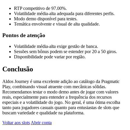
RTP competitivo de 97.00%.
Volatilidade média-alta adequada para diferentes perfis.
Modo demo disponível para testes.
Temática envolvente e visual de alta qualidade.
Pontos de atenção
Volatilidade média-alta exige gestão de banca.
Sessões sem bônus podem se estender por 20 a 50 giros.
Disponibilidade pode variar por região.
Conclusão
Aldos Journey é uma excelente adição ao catálogo da Pragmatic
Play, combinando visual atraente com mecânicas sólidas.
Recomendamos testar o modo demo antes de jogar com valores
reais, especialmente para entender a frequência dos recursos
especiais e a volatilidade do jogo. No geral, é uma ótima escolha
tanto para jogadores casuais quanto para entusiastas de slots que
buscam variedade e qualidade na plataforma.
Voltar aos slots
Abrir conta