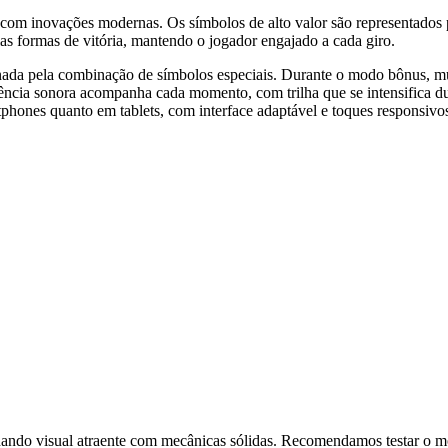
om inovações modernas. Os símbolos de alto valor são representados p
las formas de vitória, mantendo o jogador engajado a cada giro.
ada pela combinação de símbolos especiais. Durante o modo bônus, mult
ência sonora acompanha cada momento, com trilha que se intensifica dur
tphones quanto em tablets, com interface adaptável e toques responsivo
ando visual atraente com mecânicas sólidas. Recomendamos testar o mo