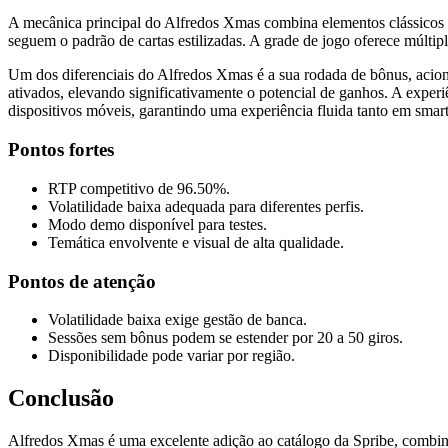
A mecânica principal do Alfredos Xmas combina elementos clássicos c
seguem o padrão de cartas estilizadas. A grade de jogo oferece múltip
Um dos diferenciais do Alfredos Xmas é a sua rodada de bônus, acion
ativados, elevando significativamente o potencial de ganhos. A experi
dispositivos móveis, garantindo uma experiência fluida tanto em smar
Pontos fortes
RTP competitivo de 96.50%.
Volatilidade baixa adequada para diferentes perfis.
Modo demo disponível para testes.
Temática envolvente e visual de alta qualidade.
Pontos de atenção
Volatilidade baixa exige gestão de banca.
Sessões sem bônus podem se estender por 20 a 50 giros.
Disponibilidade pode variar por região.
Conclusão
Alfredos Xmas é uma excelente adição ao catálogo da Spribe, combin