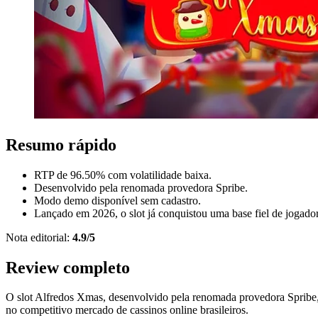
Resumo rápido
RTP de 96.50% com volatilidade baixa.
Desenvolvido pela renomada provedora Spribe.
Modo demo disponível sem cadastro.
Lançado em 2026, o slot já conquistou uma base fiel de jogador
Nota editorial:
4.9/5
Review completo
O slot Alfredos Xmas, desenvolvido pela renomada provedora Spribe, 
no competitivo mercado de cassinos online brasileiros.