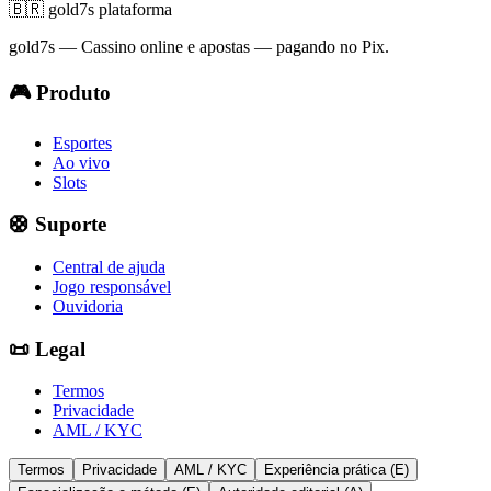
🇧🇷 gold7s plataforma
gold7s — Cassino online e apostas — pagando no Pix.
🎮
Produto
Esportes
Ao vivo
Slots
🛟
Suporte
Central de ajuda
Jogo responsável
Ouvidoria
📜
Legal
Termos
Privacidade
AML / KYC
Termos
Privacidade
AML / KYC
Experiência prática (E)