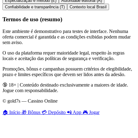
Especialização e método (E)
Autoridade editorial (A)
Confiabilidade e transparência (T)
Contexto local Brasil
Termos de uso (resumo)
Este ambiente é demonstrativo para testes de interface. Nenhuma
oferta comercial é garantida e as condições exibidas podem mudar
sem aviso.
O uso da plataforma requer maioridade legal, respeito às regras
locais e aceitação das políticas de segurança e verificação.
Promoções, bônus e campanhas possuem critérios de elegibilidade,
prazo e limites específicos que devem ser lidos antes da adesão.
🔞 18+ | Conteúdo destinado exclusivamente a maiores de idade.
Jogue com responsabilidade.
© gold7s — Cassino Online
🏠
Início
🎁
Bônus
💳
Depósito
📲
App
🎮
Jogar