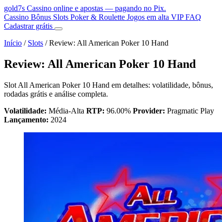
gold7s
Cassino online e apostas — pagando no Pix.
Cassino
Bônus
Slots
Poker & Roulette
Jogos em alta
VIP
FAQ
Cadastrar grátis
Início
/
Slots
/
Review: All American Poker 10 Hand
Review: All American Poker 10 Hand
Slot All American Poker 10 Hand em detalhes: volatilidade, bônus,
rodadas grátis e análise completa.
Volatilidade:
Média-Alta
RTP:
96.00%
Provider:
Pragmatic Play
Lançamento:
2024