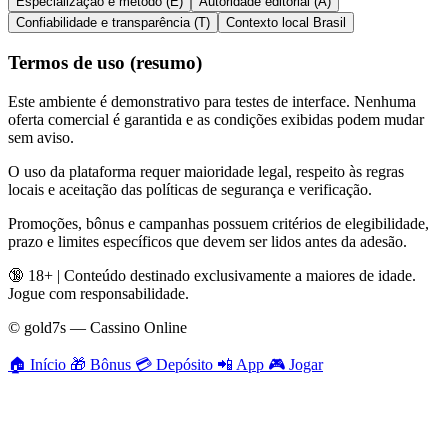
Especialização e método (E)
Autoridade editorial (A)
Confiabilidade e transparência (T)
Contexto local Brasil
Termos de uso (resumo)
Este ambiente é demonstrativo para testes de interface. Nenhuma
oferta comercial é garantida e as condições exibidas podem mudar
sem aviso.
O uso da plataforma requer maioridade legal, respeito às regras
locais e aceitação das políticas de segurança e verificação.
Promoções, bônus e campanhas possuem critérios de elegibilidade,
prazo e limites específicos que devem ser lidos antes da adesão.
🔞 18+ | Conteúdo destinado exclusivamente a maiores de idade.
Jogue com responsabilidade.
© gold7s — Cassino Online
🏠
Início
🎁
Bônus
💳
Depósito
📲
App
🎮
Jogar