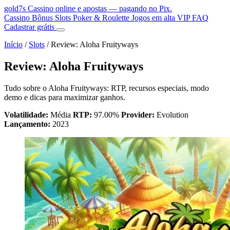
gold7s
Cassino online e apostas — pagando no Pix.
Cassino
Bônus
Slots
Poker & Roulette
Jogos em alta
VIP
FAQ
Cadastrar grátis
Início
/
Slots
/
Review: Aloha Fruityways
Review: Aloha Fruityways
Tudo sobre o Aloha Fruityways: RTP, recursos especiais, modo
demo e dicas para maximizar ganhos.
Volatilidade:
Média
RTP:
97.00%
Provider:
Evolution
Lançamento:
2023