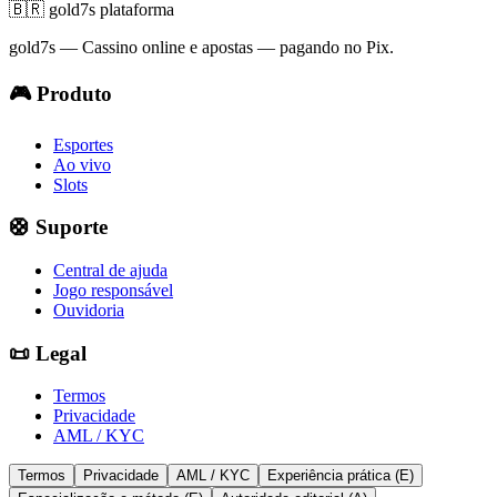
🇧🇷 gold7s plataforma
gold7s — Cassino online e apostas — pagando no Pix.
🎮
Produto
Esportes
Ao vivo
Slots
🛟
Suporte
Central de ajuda
Jogo responsável
Ouvidoria
📜
Legal
Termos
Privacidade
AML / KYC
Termos
Privacidade
AML / KYC
Experiência prática (E)