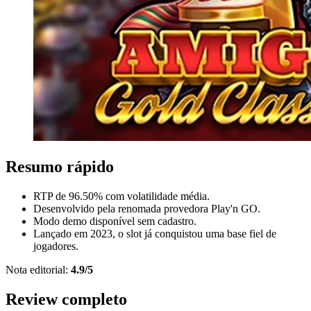
Resumo rápido
RTP de 96.50% com volatilidade média.
Desenvolvido pela renomada provedora Play'n GO.
Modo demo disponível sem cadastro.
Lançado em 2023, o slot já conquistou uma base fiel de
jogadores.
Nota editorial:
4.9/5
Review completo